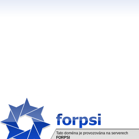
Tato doména je provozována na serverech
FORPSI