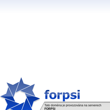
Tato doména je provozována na serverech
FORPSI