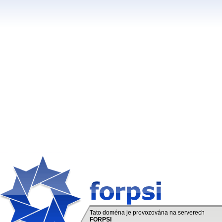
Tato doména je provozována na serverech
FORPSI