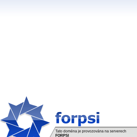
Tato doména je provozována na serverech
FORPSI